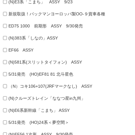
(N)E3系「こまち」 ASSY 9/23
新規取扱！バックマンヨーロッパ製OO-９貨車各種
ED75 1000 前期形 ASSY 9/30発売
(N)383系「しなの」ASSY
EF66 ASSY
(N)581系(スリットタイフォン) ASSY
5/31発売 (HO)EF81 81 北斗星色
（N）コキ106+107(JRFマークなし) ASSY
(N)クルーズトレイン「ななつ星in九州」
(N)E6系新幹線「こまち」 ASSY
5/31発売 (HO)24系＜夢空間＞
(N)EF56 1次形 ASSY 9/30発売