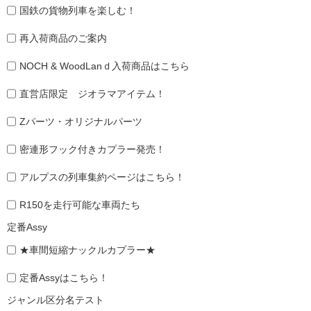
国鉄の貨物列車を楽しむ！
再入荷商品のご案内
NOCH & WoodLanｄ入荷商品はこちら
直営店限定 ジオラマアイテム！
Zパーツ・オリジナルパーツ
密連形フック付きカプラー発売！
アルプスの列車集約ページはこちら！
R150を走行可能な車両たち
定番Assy
★車間短縮ナックルカプラー★
定番Assyはこちら！
ジャンル区分名テスト