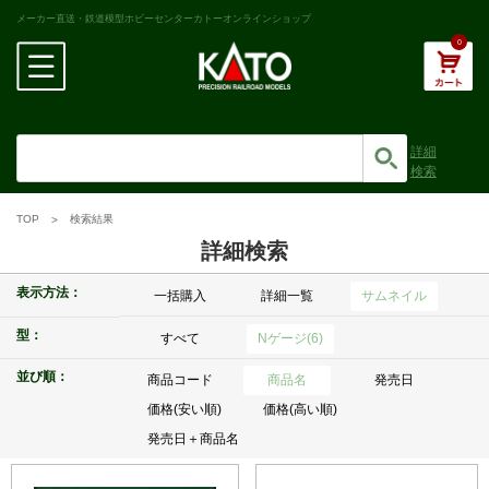
メーカー直送・鉄道模型ホビーセンターカトーオンラインショップ
0
詳細
検索
TOP
検索結果
詳細検索
表示方法：
一括購入
詳細一覧
サムネイル
型：
すべて
Nゲージ(6)
並び順：
商品コード
商品名
発売日
価格(安い順)
価格(高い順)
発売日＋商品名