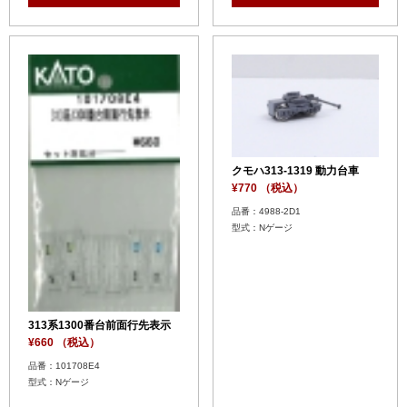
クモハ313-1319 動力台車
¥770 （税込）
品番：4988-2D1
型式：Nゲージ
313系1300番台前面行先表示
¥660 （税込）
品番：101708E4
型式：Nゲージ