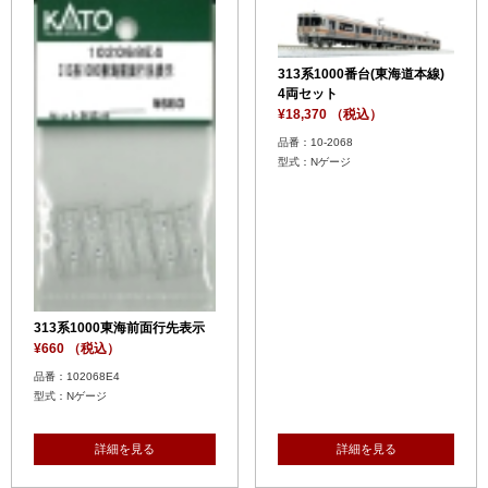
313系1000番台(東海道本線)
4両セット
¥18,370 （税込）
品番：10-2068
型式：Nゲージ
313系1000東海前面行先表示
¥660 （税込）
品番：102068E4
型式：Nゲージ
詳細を見る
詳細を見る