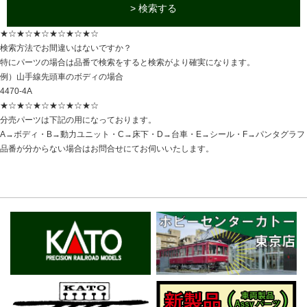
> 検索する
★☆★☆★☆★☆★☆★☆
検索方法でお間違いはないですか？
特にパーツの場合は品番で検索をすると検索がより確実になります。
例）山手線先頭車のボディの場合
4470-4A
★☆★☆★☆★☆★☆★☆
分売パーツは下記の用になっております。
A→ボディ・B→動力ユニット・C→床下・D→台車・E→シール・F→パンタグラフ
品番が分からない場合はお問合せにてお伺いいたします。