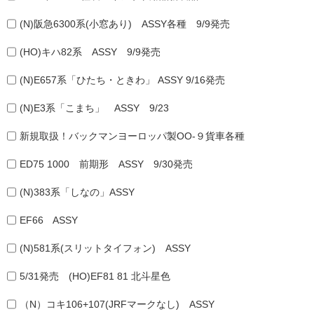
(N)阪急6300系(小窓あり) ASSY各種 9/9発売
(HO)キハ82系 ASSY 9/9発売
(N)E657系「ひたち・ときわ」 ASSY 9/16発売
(N)E3系「こまち」 ASSY 9/23
新規取扱！バックマンヨーロッパ製OO-９貨車各種
ED75 1000 前期形 ASSY 9/30発売
(N)383系「しなの」ASSY
EF66 ASSY
(N)581系(スリットタイフォン) ASSY
5/31発売 (HO)EF81 81 北斗星色
（N）コキ106+107(JRFマークなし) ASSY