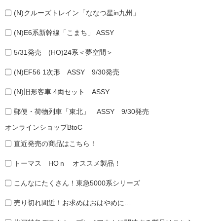
(N)クルーズトレイン「ななつ星in九州」
(N)E6系新幹線「こまち」 ASSY
5/31発売 (HO)24系＜夢空間＞
(N)EF56 1次形 ASSY 9/30発売
(N)旧形客車 4両セット ASSY
郵便・荷物列車「東北」 ASSY 9/30発売
オンラインショップBtoC
直近発売の商品はこちら！
トーマス HOｎ オススメ製品！
こんなにたくさん！東急5000系シリーズ
売り切れ間近！お求めはおはやめに…