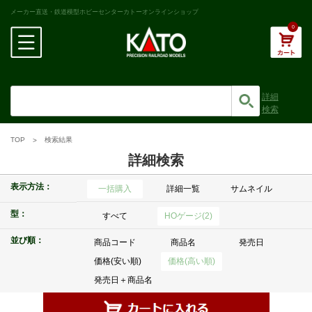
メーカー直送・鉄道模型ホビーセンターカトーオンラインショップ
0
詳細
検索
TOP
検索結果
詳細検索
表示方法：
一括購入
詳細一覧
サムネイル
型：
すべて
HOゲージ(2)
並び順：
商品コード
商品名
発売日
価格(安い順)
価格(高い順)
発売日＋商品名