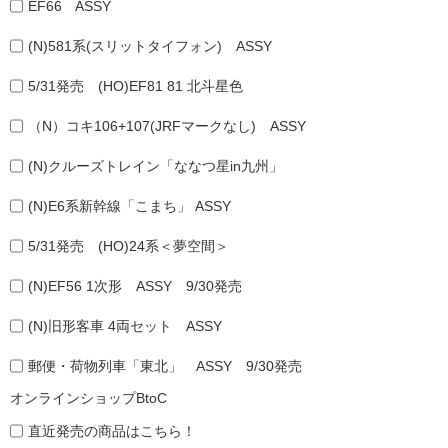
EF66 ASSY
(N)581系(スリットタイフォン) ASSY
5/31発売 (HO)EF81 81 北斗星色
（N）コキ106+107(JRFマークなし) ASSY
(N)クルーズトレイン「ななつ星in九州」
(N)E6系新幹線「こまち」 ASSY
5/31発売 (HO)24系＜夢空間＞
(N)EF56 1次形 ASSY 9/30発売
(N)旧形客車 4両セット ASSY
郵便・荷物列車「東北」 ASSY 9/30発売
オンラインショップBtoC
直近発売の商品はこちら！