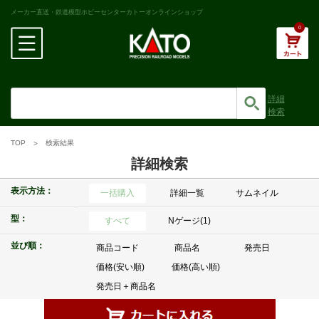
メーカー直送・鉄道模型ホビーセンターカトーオンラインショップ
0
詳細
検索
TOP
検索結果
詳細検索
表示方法：
一括購入
詳細一覧
サムネイル
型：
すべて
Nゲージ(1)
並び順：
商品コード
商品名
発売日
価格(安い順)
価格(高い順)
発売日＋商品名