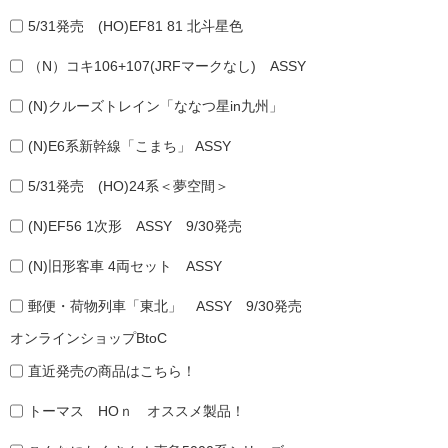
5/31発売 (HO)EF81 81 北斗星色
（N）コキ106+107(JRFマークなし) ASSY
(N)クルーズトレイン「ななつ星in九州」
(N)E6系新幹線「こまち」 ASSY
5/31発売 (HO)24系＜夢空間＞
(N)EF56 1次形 ASSY 9/30発売
(N)旧形客車 4両セット ASSY
郵便・荷物列車「東北」 ASSY 9/30発売
オンラインショップBtoC
直近発売の商品はこちら！
トーマス HOｎ オススメ製品！