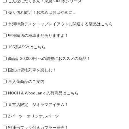
こんなにたくさん！東急5000系シリーズ
売り切れ間近！お求めはおはやめに…
氷河特急デスクトップレイアウトに関連する製品はこちら
甲種輸送の種車まだありますよ！
165系ASSYはこちら
商品計20,000円 への調整におススメの商品！
国鉄の貨物列車を楽しむ！
再入荷商品のご案内
NOCH & WoodLanｄ入荷商品はこちら
直営店限定 ジオラマアイテム！
Zパーツ・オリジナルパーツ
密連形フック付きカプラー発売！