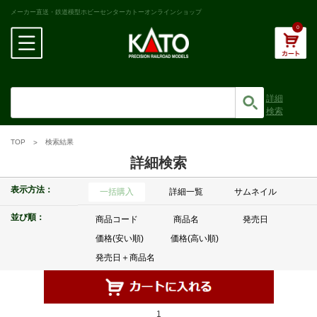
メーカー直送・鉄道模型ホビーセンターカトーオンラインショップ
0
詳細
検索
TOP
検索結果
詳細検索
表示方法：
一括購入
詳細一覧
サムネイル
並び順：
商品コード
商品名
発売日
価格(安い順)
価格(高い順)
発売日＋商品名
1