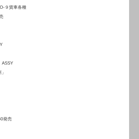
O-９貨車各種
発売
Y
 ASSY
州」
30発売