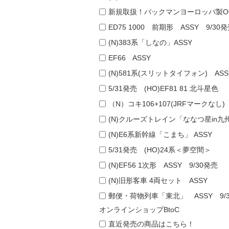
新規取扱！バックマンヨーロッパ製O
ED75 1000 前期形 ASSY 9/30
(N)383系「しなの」ASSY
EF66 ASSY
(N)581系(スリットタイフォン) ASS
5/31発売 (HO)EF81 81 北斗星色
（N）コキ106+107(JRFマークなし)
(N)クルーズトレイン「ななつ星in九
(N)E6系新幹線「こまち」 ASSY
5/31発売 (HO)24系＜夢空間＞
(N)EF56 1次形 ASSY 9/30発売
(N)旧形客車 4両セット ASSY
郵便・荷物列車「東北」 ASSY 9/
オンラインショップBtoC
直近発売の商品はこちら！