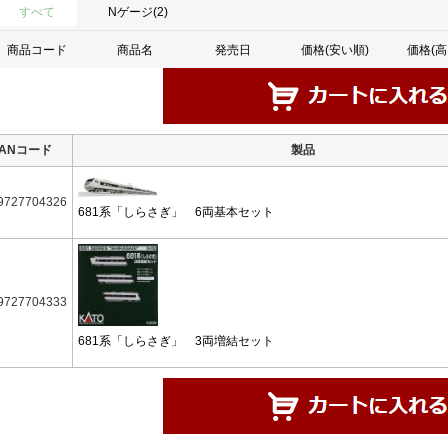
すべて
Nゲージ(2)
商品コード
商品名
発売日
価格(安い順)
価格(高
JANコード
製品
9727704326
681系「しらさぎ」 6両基本セット
9727704333
681系「しらさぎ」 3両増結セット