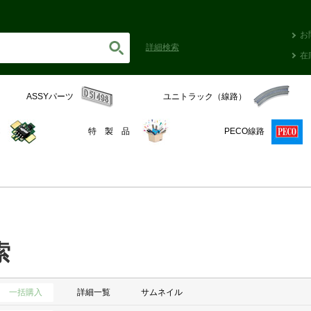
お
詳細
検索
在
ASSYパーツ
ユニトラック（線路）
C
特 製 品
PECO線路
索
一括購入
詳細一覧
サムネイル