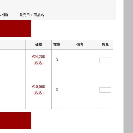
い順)
発売日＋商品名
価格
在庫
備考
数量
¥24,200
3
（税込）
¥10,560
3
（税込）