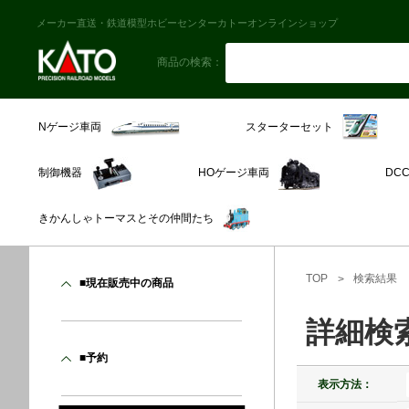
メーカー直送・鉄道模型ホビーセンターカトーオンラインショップ
商品の検索：
スターターセット
Nゲージ車両
制御機器
HOゲージ車両
DC
きかんしゃトーマスとその仲間たち
TOP
検索結果
■現在販売中の商品
詳細検
■予約
表示方法：