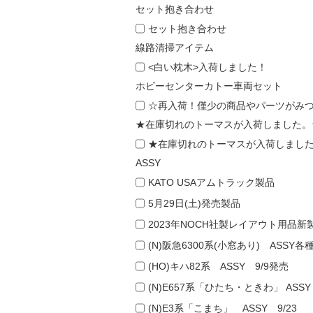
セット抱き合わせ
セット抱き合わせ
線路清掃アイテム
<白い枕木>入荷しました！
ホビーセンターカトー車両セット
☆再入荷！僅少の商品やパーツがみ
★在庫切れのトーマスが入荷しました。
★在庫切れのトーマスが入荷しまし
ASSY
KATO USAアムトラック製品
5月29日(土)発売製品
2023年NOCH社製レイアウト用品新
(N)阪急6300系(小窓あり) ASSY各
(HO)キハ82系 ASSY 9/9発売
(N)E657系「ひたち・ときわ」 ASSY 
(N)E3系「こまち」 ASSY 9/23