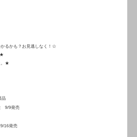
つかるかも？お見逃しなく！☆
★
た。★
製品
種 9/9発売
9/16発売