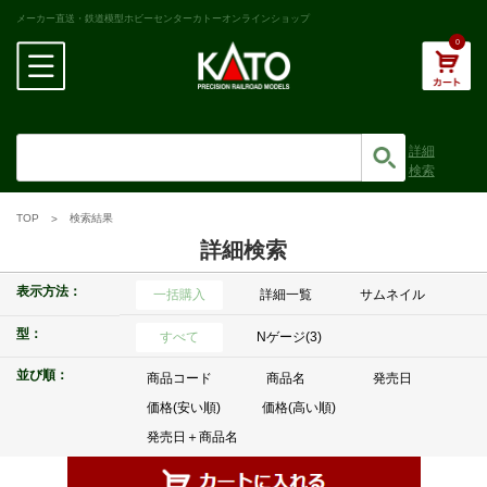
メーカー直送・鉄道模型ホビーセンターカトーオンラインショップ
0
詳細
検索
TOP
検索結果
詳細検索
表示方法：
一括購入
詳細一覧
サムネイル
型：
すべて
Nゲージ(3)
並び順：
商品コード
商品名
発売日
価格(安い順)
価格(高い順)
発売日＋商品名