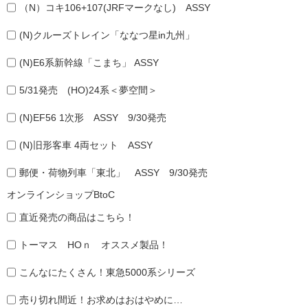
（N）コキ106+107(JRFマークなし) ASSY
(N)クルーズトレイン「ななつ星in九州」
(N)E6系新幹線「こまち」 ASSY
5/31発売 (HO)24系＜夢空間＞
(N)EF56 1次形 ASSY 9/30発売
(N)旧形客車 4両セット ASSY
郵便・荷物列車「東北」 ASSY 9/30発売
オンラインショップBtoC
直近発売の商品はこちら！
トーマス HOｎ オススメ製品！
こんなにたくさん！東急5000系シリーズ
売り切れ間近！お求めはおはやめに…