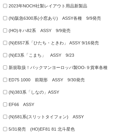
2023年NOCH社製レイアウト用品新製品
(N)阪急6300系(小窓あり) ASSY各種 9/9発売
(HO)キハ82系 ASSY 9/9発売
(N)E657系「ひたち・ときわ」 ASSY 9/16発売
(N)E3系「こまち」 ASSY 9/23
新規取扱！バックマンヨーロッパ製OO-９貨車各種
ED75 1000 前期形 ASSY 9/30発売
(N)383系「しなの」ASSY
EF66 ASSY
(N)581系(スリットタイフォン) ASSY
5/31発売 (HO)EF81 81 北斗星色