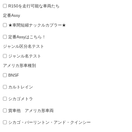
R150を走行可能な車両たち
定番Assy
★車間短縮ナックルカプラー★
定番Assyはこちら！
ジャンル区分名テスト
ジャンル名テスト
アメリカ形車種別
BNSF
カルトレイン
シカゴメトラ
貨車他 アメリカ形車両
シカゴ・バーリントン・アンド・クインシー