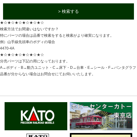
> 検索する
★☆★☆★☆★☆★☆★☆
検索方法でお間違いはないですか？
特にパーツの場合は品番で検索をすると検索がより確実になります。
例）山手線先頭車のボディの場合
4470-4A
★☆★☆★☆★☆★☆★☆
分売パーツは下記の用になっております。
A→ボディ・B→動力ユニット・C→床下・D→台車・E→シール・F→パンタグラフ
品番が分からない場合はお問合せにてお伺いいたします。