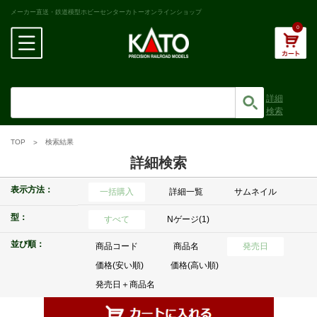
メーカー直送・鉄道模型ホビーセンターカトーオンラインショップ
0
詳細
検索
TOP
検索結果
詳細検索
表示方法：
一括購入
詳細一覧
サムネイル
型：
すべて
Nゲージ(1)
並び順：
商品コード
商品名
発売日
価格(安い順)
価格(高い順)
発売日＋商品名