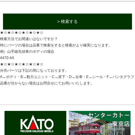
> 検索する
★☆★☆★☆★☆★☆★☆
検索方法でお間違いはないですか？
特にパーツの場合は品番で検索をすると検索がより確実になります。
例）山手線先頭車のボディの場合
4470-4A
★☆★☆★☆★☆★☆★☆
分売パーツは下記の用になっております。
A→ボディ・B→動力ユニット・C→床下・D→台車・E→シール・F→パンタグラフ
品番が分からない場合はお問合せにてお伺いいたします。