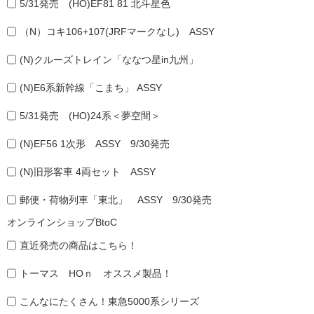
5/31発売 (HO)EF81 81 北斗星色
（N）コキ106+107(JRFマークなし) ASSY
(N)クルーズトレイン「ななつ星in九州」
(N)E6系新幹線「こまち」 ASSY
5/31発売 (HO)24系＜夢空間＞
(N)EF56 1次形 ASSY 9/30発売
(N)旧形客車 4両セット ASSY
郵便・荷物列車「東北」 ASSY 9/30発売
オンラインショップBtoC
直近発売の商品はこちら！
トーマス HOｎ オススメ製品！
こんなにたくさん！東急5000系シリーズ