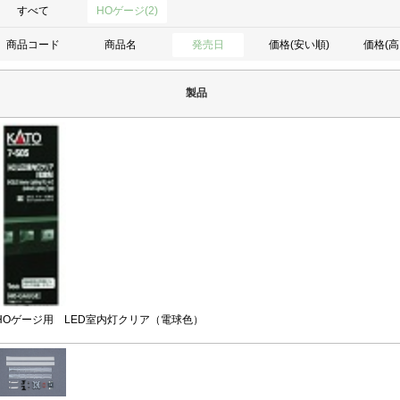
すべて
HOゲージ(2)
商品コード
商品名
発売日
価格(安い順)
価格(高
製品
HOゲージ用 LED室内灯クリア（電球色）