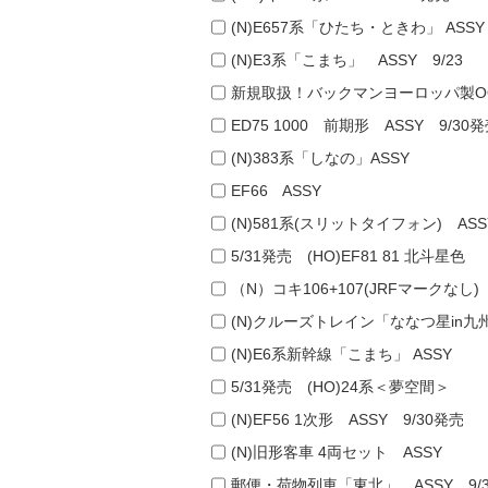
(N)E657系「ひたち・ときわ」 ASSY 
(N)E3系「こまち」 ASSY 9/23
新規取扱！バックマンヨーロッパ製O
ED75 1000 前期形 ASSY 9/30
(N)383系「しなの」ASSY
EF66 ASSY
(N)581系(スリットタイフォン) ASS
5/31発売 (HO)EF81 81 北斗星色
（N）コキ106+107(JRFマークなし)
(N)クルーズトレイン「ななつ星in九
(N)E6系新幹線「こまち」 ASSY
5/31発売 (HO)24系＜夢空間＞
(N)EF56 1次形 ASSY 9/30発売
(N)旧形客車 4両セット ASSY
郵便・荷物列車「東北」 ASSY 9/