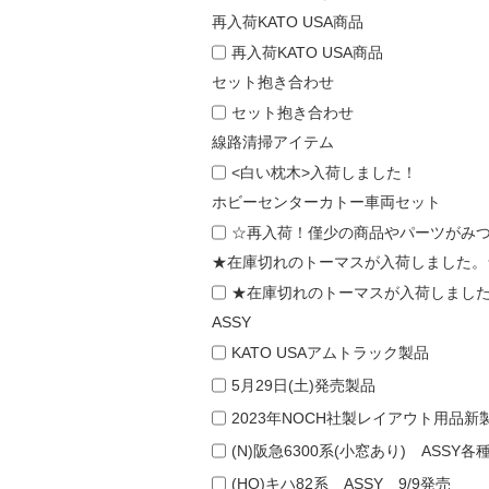
再入荷KATO USA商品
再入荷KATO USA商品
セット抱き合わせ
セット抱き合わせ
線路清掃アイテム
<白い枕木>入荷しました！
ホビーセンターカトー車両セット
☆再入荷！僅少の商品やパーツがみ
★在庫切れのトーマスが入荷しました。
★在庫切れのトーマスが入荷しまし
ASSY
KATO USAアムトラック製品
5月29日(土)発売製品
2023年NOCH社製レイアウト用品新
(N)阪急6300系(小窓あり) ASSY各
(HO)キハ82系 ASSY 9/9発売