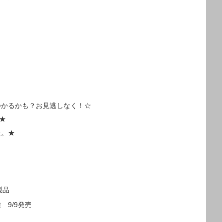
つかるかも？お見逃しなく！☆
★
た。★
製品
種 9/9発売