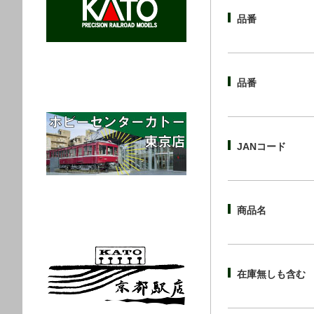
品番
品番
JANコード
商品名
在庫無しも含む