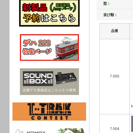
型：
並び順：
品番
7-505
7-504