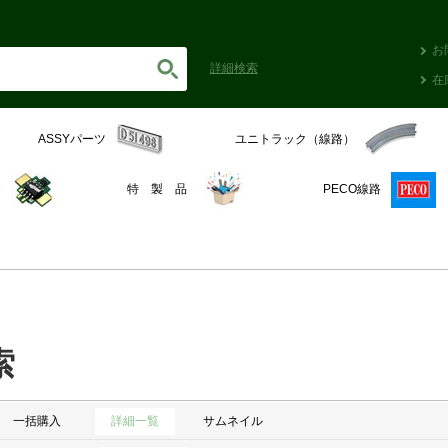
お
詳細
検索
在
ASSYパーツ
ユニトラック（線路）
C
特 製 品
PECO線路
索
一括購入
詳細一覧
サムネイル