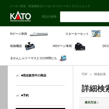
メーカー直送・鉄道模型ホビーセンターカトーオンラインショップ
商品の検索：
スターターセット
Nゲージ車両
制御機器
HOゲージ車両
DC
きかんしゃトーマスとその仲間たち
TOP
検索結果
■現在販売中の商品
詳細検
■予約
表示方法：