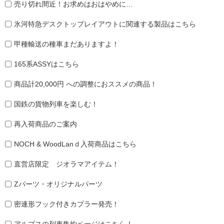
売り切れ間近！お求めはおはやめに…
氷河特急デスクトップレイアウトに関連する製品はこちら
甲種輸送の種車まだありますよ！
165系ASSYはこちら
商品計20,000円 への調整におススメの商品！
国鉄の貨物列車を楽しむ！
再入荷商品のご案内
NOCH & WoodLanｄ入荷商品はこちら
直営店限定 ジオラマアイテム！
Zパーツ・オリジナルパーツ
密連形フック付きカプラー発売！
アルプスの列車集約ページはこちら！