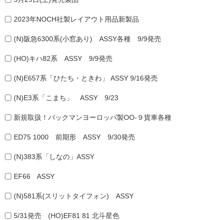
2023年NOCH社製レイアウト用品新製品
(N)阪急6300系(小窓あり) ASSY各種 9/9発売
(HO)キハ82系 ASSY 9/9発売
(N)E657系「ひたち・ときわ」 ASSY 9/16発売
(N)E3系「こまち」 ASSY 9/23
新規取扱！バックマンヨーロッパ製OO-９貨車各種
ED75 1000 前期形 ASSY 9/30発売
(N)383系「しなの」ASSY
EF66 ASSY
(N)581系(スリットタイフォン) ASSY
5/31発売 (HO)EF81 81 北斗星色