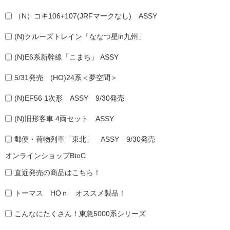
（N）コキ106+107(JRFマークなし) ASSY
(N)クルーズトレイン「ななつ星in九州」
(N)E6系新幹線「こまち」 ASSY
5/31発売 (HO)24系＜夢空間＞
(N)EF56 1次形 ASSY 9/30発売
(N)旧形客車 4両セット ASSY
郵便・荷物列車「東北」 ASSY 9/30発売
オンラインショップBtoC
直近発売の商品はこちら！
トーマス HOｎ オススメ製品！
こんなにたくさん！東急5000系シリーズ