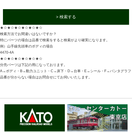
> 検索する
★☆★☆★☆★☆★☆★☆
検索方法でお間違いはないですか？
特にパーツの場合は品番で検索をすると検索がより確実になります。
例）山手線先頭車のボディの場合
4470-4A
★☆★☆★☆★☆★☆★☆
分売パーツは下記の用になっております。
A→ボディ・B→動力ユニット・C→床下・D→台車・E→シール・F→パンタグラフ
品番が分からない場合はお問合せにてお伺いいたします。