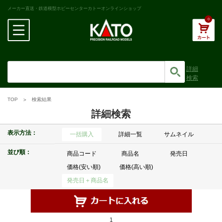
メーカー直送・鉄道模型ホビーセンターカトーオンラインショップ
0
詳細
検索
TOP
検索結果
詳細検索
表示方法：
一括購入
詳細一覧
サムネイル
並び順：
商品コード
商品名
発売日
価格(安い順)
価格(高い順)
発売日＋商品名
1