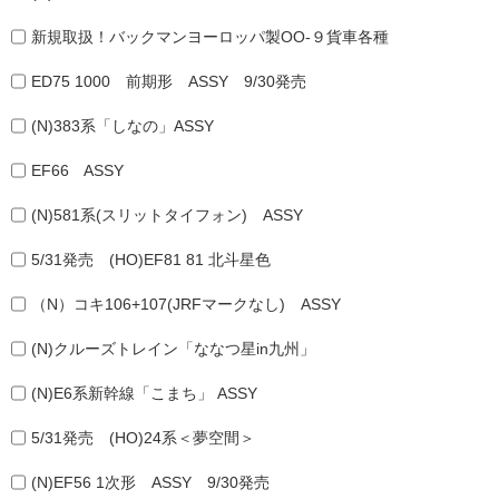
新規取扱！バックマンヨーロッパ製OO-９貨車各種
ED75 1000 前期形 ASSY 9/30発売
(N)383系「しなの」ASSY
EF66 ASSY
(N)581系(スリットタイフォン) ASSY
5/31発売 (HO)EF81 81 北斗星色
（N）コキ106+107(JRFマークなし) ASSY
(N)クルーズトレイン「ななつ星in九州」
(N)E6系新幹線「こまち」 ASSY
5/31発売 (HO)24系＜夢空間＞
(N)EF56 1次形 ASSY 9/30発売