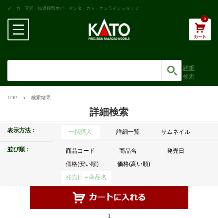
メーカー直送・鉄道模型ホビーセンターカトーオンラインショップ
0
詳細
検索
TOP
検索結果
詳細検索
表示方法：
一括購入
詳細一覧
サムネイル
並び順：
商品コード
商品名
発売日
価格(安い順)
価格(高い順)
発売日＋商品名
1