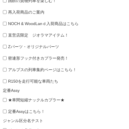
国鉄の貨物列車を楽しむ！
再入荷商品のご案内
NOCH & WoodLanｄ入荷商品はこちら
直営店限定 ジオラマアイテム！
Zパーツ・オリジナルパーツ
密連形フック付きカプラー発売！
アルプスの列車集約ページはこちら！
R150を走行可能な車両たち
定番Assy
★車間短縮ナックルカプラー★
定番Assyはこちら！
ジャンル区分名テスト