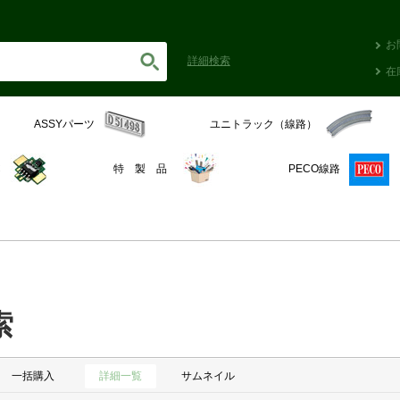
お
詳細
検索
在
ASSYパーツ
ユニトラック（線路）
C
特 製 品
PECO線路
索
一括購入
詳細一覧
サムネイル