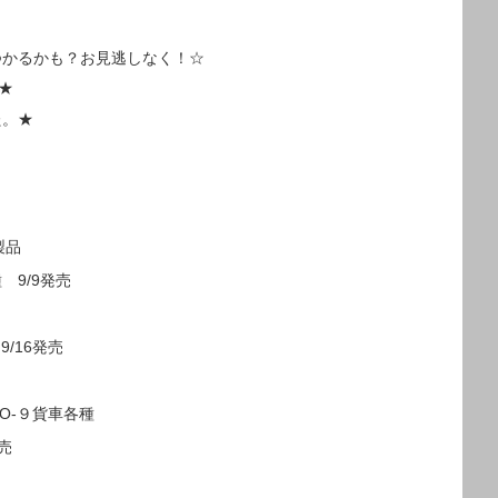
つかるかも？お見逃しなく！☆
★
た。★
製品
種 9/9発売
9/16発売
O-９貨車各種
発売