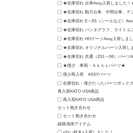
★在庫切れ 台車Assy入荷しました！
★在庫切れ 動力台車、中間台車、テン
★在庫切れ E～E6（シールなど）As
★在庫切れ パンタグラフ、ライトユニ
★在庫切れ HOゲージAssy入荷しま
★在庫切れ オリジナルパーツ入荷し
★在庫切れ 共通（Z01～08）パーツ
★僅少 車両・Ａｓｓｙパーツ★
僅少再入荷 ASSYパーツ
在庫切れ・僅少だったパーツボック
再入荷KATO USA商品
再入荷KATO USA商品
セット抱き合わせ
セット抱き合わせ
線路清掃アイテム
<白い枕木>入荷しました！