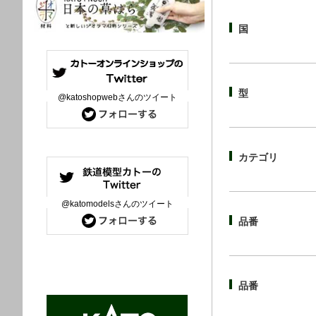
国
型
@katoshopwebさんのツイート
カテゴリ
@katomodelsさんのツイート
品番
品番