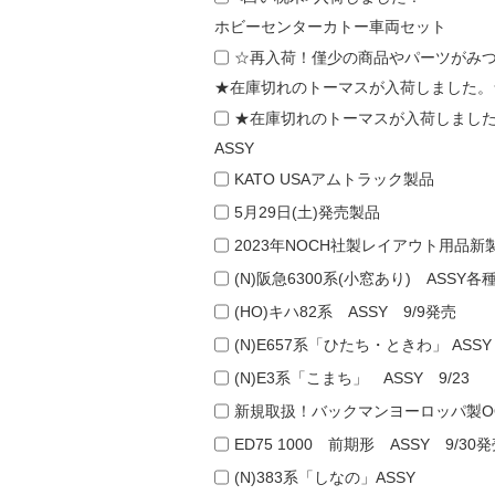
ホビーセンターカトー車両セット
☆再入荷！僅少の商品やパーツがみ
★在庫切れのトーマスが入荷しました。
★在庫切れのトーマスが入荷しまし
ASSY
KATO USAアムトラック製品
5月29日(土)発売製品
2023年NOCH社製レイアウト用品新
(N)阪急6300系(小窓あり) ASSY各
(HO)キハ82系 ASSY 9/9発売
(N)E657系「ひたち・ときわ」 ASSY 
(N)E3系「こまち」 ASSY 9/23
新規取扱！バックマンヨーロッパ製O
ED75 1000 前期形 ASSY 9/30
(N)383系「しなの」ASSY