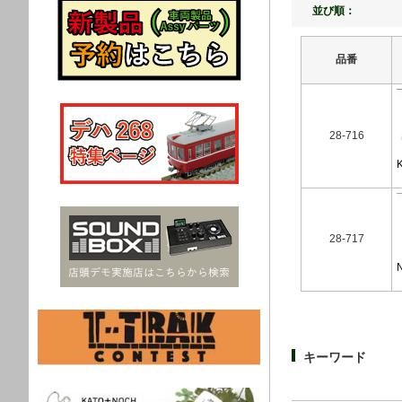
並び順：
品番
28-716
28-717
キーワード