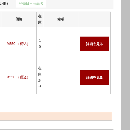
い順)
発売日＋商品名
在
価格
備考
庫
1
¥550 （税込）
0
在
庫
¥550 （税込）
あ
り