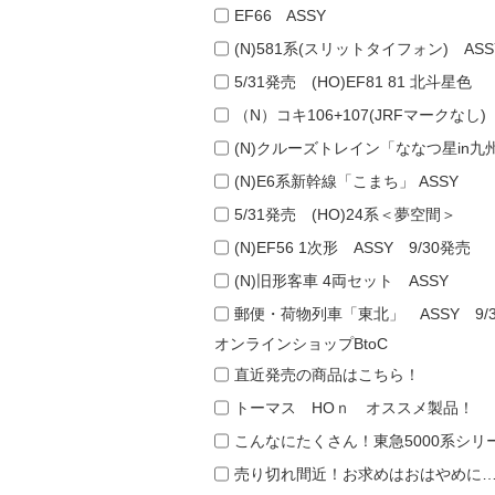
EF66 ASSY
(N)581系(スリットタイフォン) ASS
5/31発売 (HO)EF81 81 北斗星色
（N）コキ106+107(JRFマークなし)
(N)クルーズトレイン「ななつ星in九
(N)E6系新幹線「こまち」 ASSY
5/31発売 (HO)24系＜夢空間＞
(N)EF56 1次形 ASSY 9/30発売
(N)旧形客車 4両セット ASSY
郵便・荷物列車「東北」 ASSY 9/
オンラインショップBtoC
直近発売の商品はこちら！
トーマス HOｎ オススメ製品！
こんなにたくさん！東急5000系シリ
売り切れ間近！お求めはおはやめに