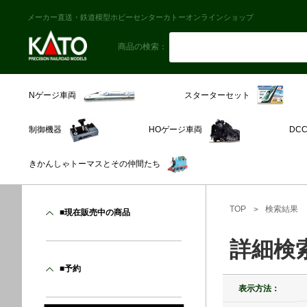
メーカー直送・鉄道模型ホビーセンターカトーオンラインショップ
商品の検索：
スターターセット
Nゲージ車両
制御機器
HOゲージ車両
DC
きかんしゃトーマスとその仲間たち
TOP
検索結果
■現在販売中の商品
詳細検
■予約
表示方法：