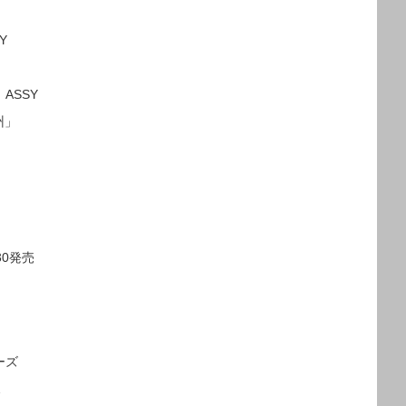
Y
 ASSY
州」
30発売
ーズ
…