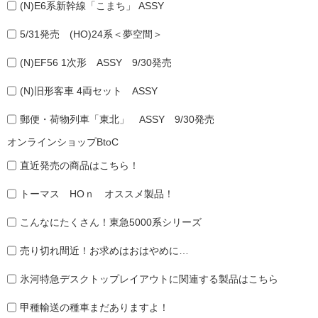
(N)E6系新幹線「こまち」 ASSY
5/31発売 (HO)24系＜夢空間＞
(N)EF56 1次形 ASSY 9/30発売
(N)旧形客車 4両セット ASSY
郵便・荷物列車「東北」 ASSY 9/30発売
オンラインショップBtoC
直近発売の商品はこちら！
トーマス HOｎ オススメ製品！
こんなにたくさん！東急5000系シリーズ
売り切れ間近！お求めはおはやめに…
氷河特急デスクトップレイアウトに関連する製品はこちら
甲種輸送の種車まだありますよ！