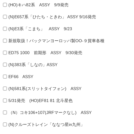
(HO)キハ82系 ASSY 9/9発売
(N)E657系「ひたち・ときわ」 ASSY 9/16発売
(N)E3系「こまち」 ASSY 9/23
新規取扱！バックマンヨーロッパ製OO-９貨車各種
ED75 1000 前期形 ASSY 9/30発売
(N)383系「しなの」ASSY
EF66 ASSY
(N)581系(スリットタイフォン) ASSY
5/31発売 (HO)EF81 81 北斗星色
（N）コキ106+107(JRFマークなし) ASSY
(N)クルーズトレイン「ななつ星in九州」