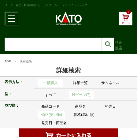
メーカー直送・鉄道模型ホビーセンターカトーオンラインショップ
0
詳細
検索
TOP
検索結果
詳細検索
表示方法：
一括購入
詳細一覧
サムネイル
型：
すべて
Nゲージ(7)
並び順：
商品コード
商品名
発売日
価格(安い順)
価格(高い順)
発売日＋商品名