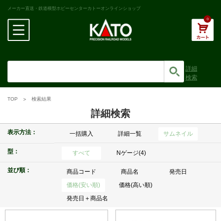
メーカー直送・鉄道模型ホビーセンターカトーオンラインショップ
0
詳細
検索
TOP
検索結果
詳細検索
表示方法：
一括購入
詳細一覧
サムネイル
型：
すべて
Nゲージ(4)
並び順：
商品コード
商品名
発売日
価格(安い順)
価格(高い順)
発売日＋商品名