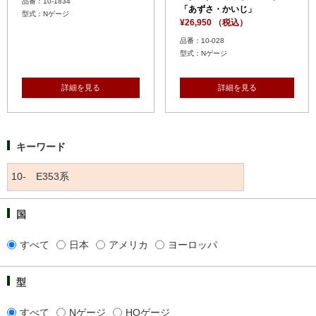
品番：10-1834
「あずさ・かいじ」
型式：Nゲージ
¥26,950 （税込）
品番：10-028
型式：Nゲージ
詳細を見る
詳細を見る
キーワード
国
すべて
日本
アメリカ
ヨーロッパ
型
すべて
Nゲージ
HOゲージ