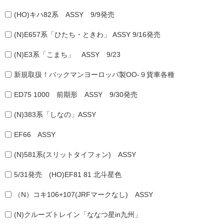
(HO)キハ82系 ASSY 9/9発売
(N)E657系「ひたち・ときわ」 ASSY 9/16発売
(N)E3系「こまち」 ASSY 9/23
新規取扱！バックマンヨーロッパ製OO-９貨車各種
ED75 1000 前期形 ASSY 9/30発売
(N)383系「しなの」ASSY
EF66 ASSY
(N)581系(スリットタイフォン) ASSY
5/31発売 (HO)EF81 81 北斗星色
（N）コキ106+107(JRFマークなし) ASSY
(N)クルーズトレイン「ななつ星in九州」