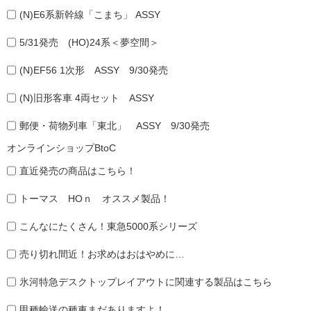
(N)E6系新幹線「こまち」 ASSY
5/31発売 (HO)24系＜夢空間＞
(N)EF56 1次形 ASSY 9/30発売
(N)旧形客車 4両セット ASSY
郵便・荷物列車「東北」 ASSY 9/30発売
オンラインショップBtoC
直近発売の商品はこちら！
トーマス HOｎ オススメ製品！
こんなにたくさん！東急5000系シリーズ
売り切れ間近！お求めはおはやめに…
氷河特急デスクトップレイアウトに関連する製品はこちら
甲種輸送の種車まだありますよ！