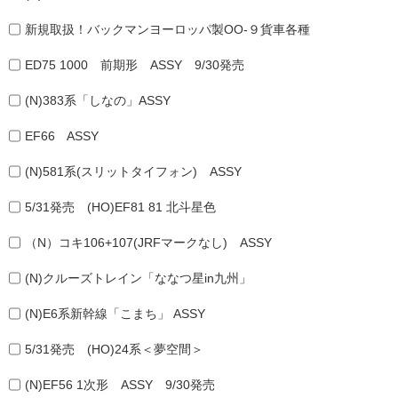
新規取扱！バックマンヨーロッパ製OO-９貨車各種
ED75 1000 前期形 ASSY 9/30発売
(N)383系「しなの」ASSY
EF66 ASSY
(N)581系(スリットタイフォン) ASSY
5/31発売 (HO)EF81 81 北斗星色
（N）コキ106+107(JRFマークなし) ASSY
(N)クルーズトレイン「ななつ星in九州」
(N)E6系新幹線「こまち」 ASSY
5/31発売 (HO)24系＜夢空間＞
(N)EF56 1次形 ASSY 9/30発売