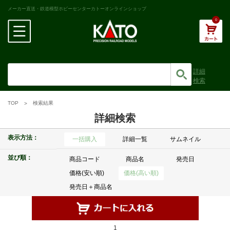
メーカー直送・鉄道模型ホビーセンターカトーオンラインショップ
0
詳細
検索
TOP
検索結果
詳細検索
表示方法：
一括購入
詳細一覧
サムネイル
並び順：
商品コード
商品名
発売日
価格(安い順)
価格(高い順)
発売日＋商品名
1