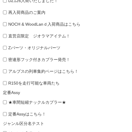
DZ126入荷いたしました！
再入荷商品のご案内
NOCH & WoodLanｄ入荷商品はこちら
直営店限定 ジオラマアイテム！
Zパーツ・オリジナルパーツ
密連形フック付きカプラー発売！
アルプスの列車集約ページはこちら！
R150を走行可能な車両たち
定番Assy
★車間短縮ナックルカプラー★
定番Assyはこちら！
ジャンル区分名テスト