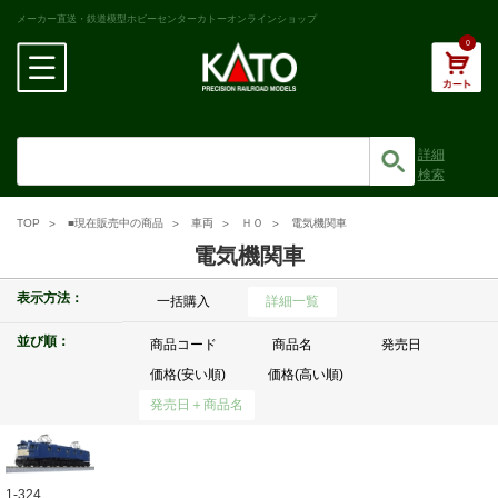
メーカー直送・鉄道模型ホビーセンターカトーオンラインショップ
0
詳細
検索
TOP
■現在販売中の商品
車両
ＨＯ
電気機関車
電気機関車
表示方法：
一括購入
詳細一覧
並び順：
商品コード
商品名
発売日
価格(安い順)
価格(高い順)
発売日＋商品名
1-324