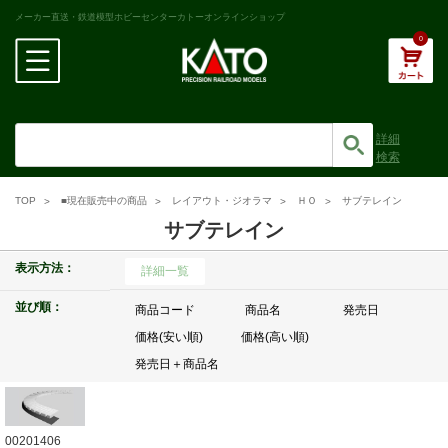
メーカー直送・鉄道模型ホビーセンターカトーオンラインショップ
0
詳細
検索
TOP
■現在販売中の商品
レイアウト・ジオラマ
ＨＯ
サブテレイン
サブテレイン
表示方法：
詳細一覧
並び順：
商品コード
商品名
発売日
価格(安い順)
価格(高い順)
発売日＋商品名
00201406