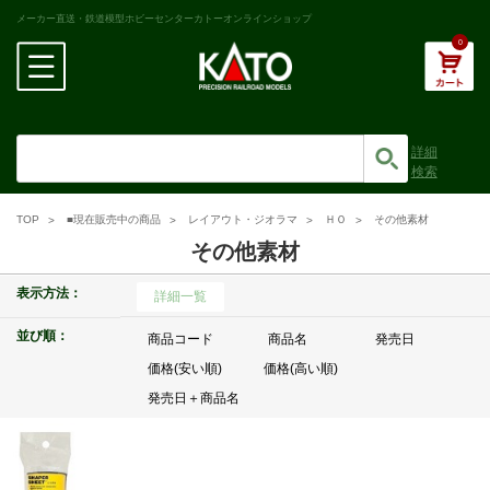
メーカー直送・鉄道模型ホビーセンターカトーオンラインショップ
0
詳細
検索
TOP
■現在販売中の商品
レイアウト・ジオラマ
ＨＯ
その他素材
その他素材
表示方法：
詳細一覧
並び順：
商品コード
商品名
発売日
価格(安い順)
価格(高い順)
発売日＋商品名