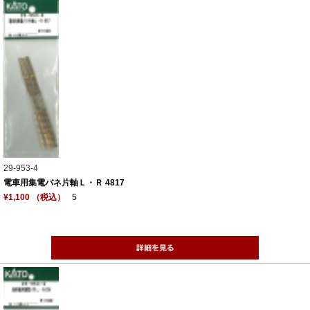
29-953-4
電車用集電バネ片軸Ｌ・Ｒ 4817
¥1,100 （税込）
5