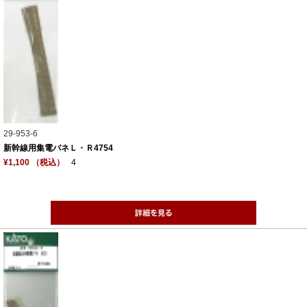
29-953-6
新幹線用集電バネＬ・Ｒ4754
¥1,100 （税込）
4