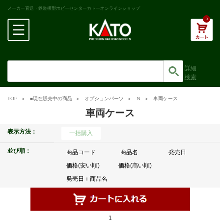
メーカー直送・鉄道模型ホビーセンターカトーオンラインショップ
0
詳細
検索
TOP
■現在販売中の商品
オプションパーツ
Ｎ
車両ケース
車両ケース
表示方法：
一括購入
並び順：
商品コード
商品名
発売日
価格(安い順)
価格(高い順)
発売日＋商品名
1