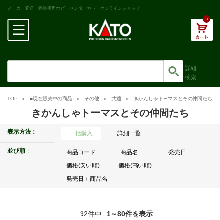
メーカー直送・鉄道模型ホビーセンターカトーオンラインショップ
0
詳細
検索
TOP
■現在販売中の商品
その他
共通
きかんしゃトーマスとその仲間たち
きかんしゃトーマスとその仲間たち
表示方法：
一括購入
詳細一覧
並び順：
商品コード
商品名
発売日
価格(安い順)
価格(高い順)
発売日＋商品名
92件中
1～80件を表示