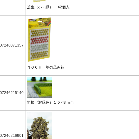
芝生（小・緑） 42個入
07246071357
ＮＯＣＨ 草の茂み花
07246215140
垣根（濃緑色）１５×８ｍｍ
07246216901