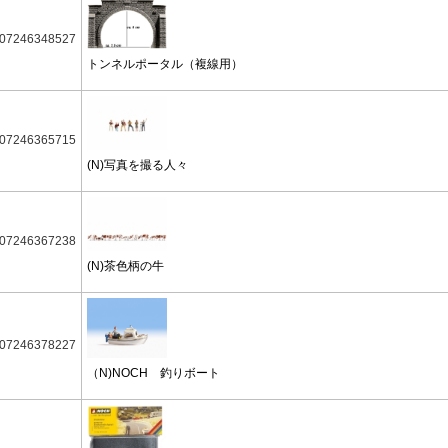
07246348527
トンネルポータル（複線用）
07246365715
(N)写真を撮る人々
07246367238
(N)茶色柄の牛
07246378227
（N)NOCH 釣りボート