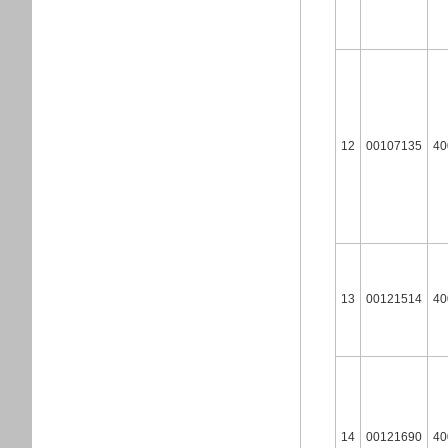
12
00107135
40
13
00121514
40
14
00121690
40