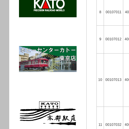
8
00107011
40
9
00107012
40
10
00107013
40
11
00107032
40