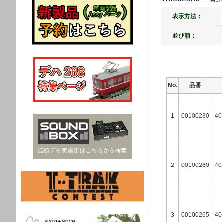
表示方法：
並び順：
No.
品番
1
00100230
40
2
00100260
40
3
00100265
40