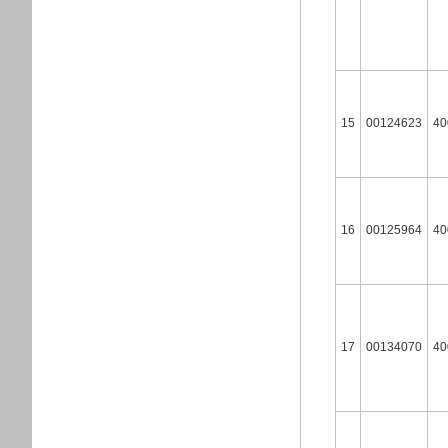
15
00124623
40
16
00125964
40
17
00134070
40