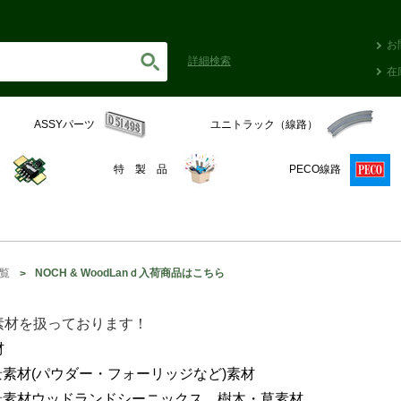
お
詳細
検索
在
ASSYパーツ
ユニトラック（線路）
C
特 製 品
PECO線路
覧
NOCH & WoodLanｄ入荷商品はこちら
素材を扱っております！
材
情景素材(パウダー・フォーリッジなど)素材
 情景素材ウッドランドシーニックス 樹木・草素材