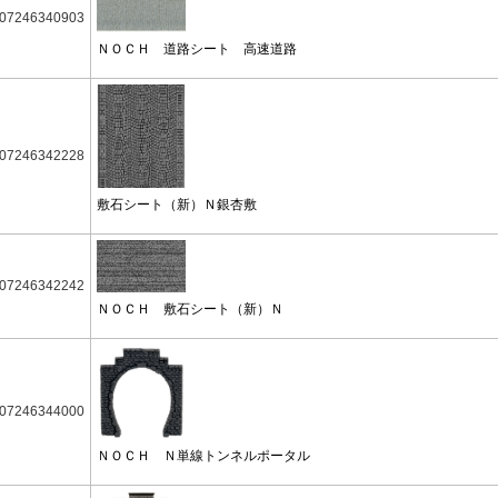
07246340903
ＮＯＣＨ 道路シート 高速道路
07246342228
敷石シート（新）Ｎ銀杏敷
07246342242
ＮＯＣＨ 敷石シート（新）Ｎ
07246344000
ＮＯＣＨ Ｎ単線トンネルポータル