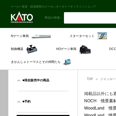
メーカー直送・鉄道模型ホビーセンターカトーオンラインショップ
商品の検索：
スターターセット
Nゲージ車両
制御機器
HOゲージ車両
DC
きかんしゃトーマスとその仲間たち
TOP
ジャンル一
■現在販売中の商品
掲載品以外にも
NOCH 情景素
■予約
WoodLand 
WoodLand