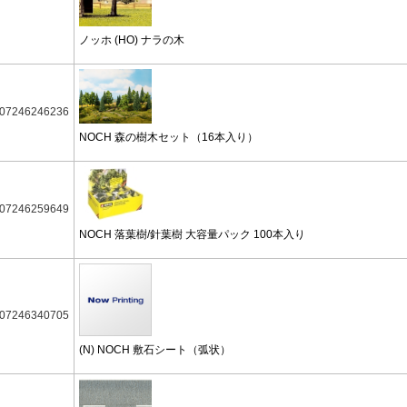
ノッホ (HO) ナラの木
07246246236
NOCH 森の樹木セット（16本入り）
07246259649
NOCH 落葉樹/針葉樹 大容量パック 100本入り
07246340705
(N) NOCH 敷石シート（弧状）