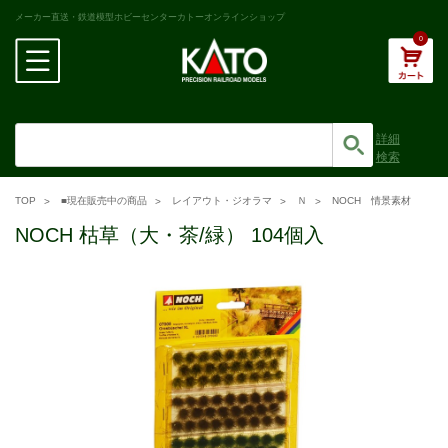
メーカー直送・鉄道模型ホビーセンターカトーオンラインショップ
0
詳細
検索
TOP
■現在販売中の商品
レイアウト・ジオラマ
Ｎ
NOCH 情景素材
NOCH 枯草（大・茶/緑） 104個入