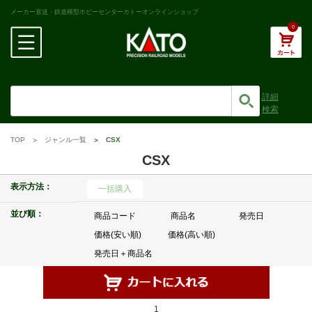
メーカー直送・鉄道模型ホビーセンターカトーオンラインショップ
0
詳細
検索
TOP
ジャンル一覧
CSX
CSX
表示方法：
一括購入
並び順：
商品コード
商品名
発売日
価格(安い順)
価格(高い順)
発売日＋商品名
1