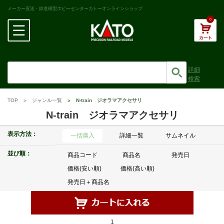
メーカー直送・鉄道模型ホビーセンターカトーオンラインショップ
0
詳細
検索
TOP
ジャンル一覧
N-train ジオラマアクセサリ
N-train ジオラマアクセサリ
表示方法：
一括購入
詳細一覧
サムネイル
並び順：
商品コード
商品名
発売日
価格(安い順)
価格(高い順)
発売日＋商品名
1