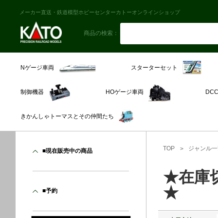
メーカー直送・鉄道模型ホビーセンターカトーオンラインショップ
商品の検索：
スターターセット
Nゲージ車両
制御機器
HOゲージ車両
DC
きかんしゃトーマスとその仲間たち
TOP
ジャンル一
■現在販売中の商品
★在庫
★
■予約