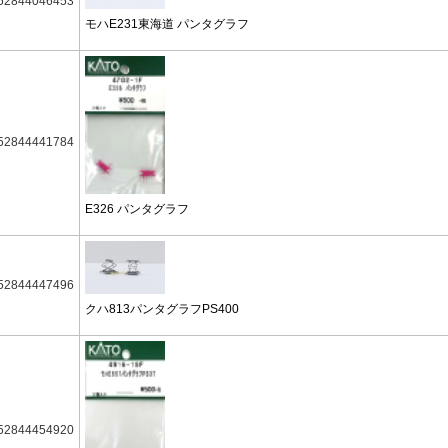
52844046453
モハE231東海道 パンタグラフ
52844441784
E326 パンタグラフ
52844447496
クハ813パンタグラフPS400
52844454920