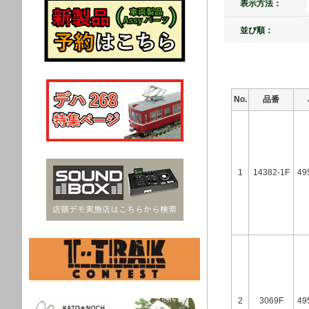
表示方法：
並び順：
No.
品番
1
14382-1F
49
2
3069F
49