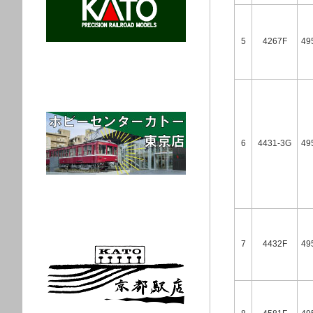
5
4267F
49
6
4431-3G
49
7
4432F
49