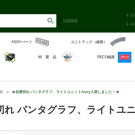
お
詳細
検索
在
ASSYパーツ
ユニトラック（線路）
C
特 製 品
PECO線路
覧
★在庫切れ パンタグラフ、ライトユニットAssy入荷しました！★
切れ パンタグラフ、ライトユニ