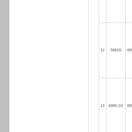
12
5062G
49
13
6095-1G
49