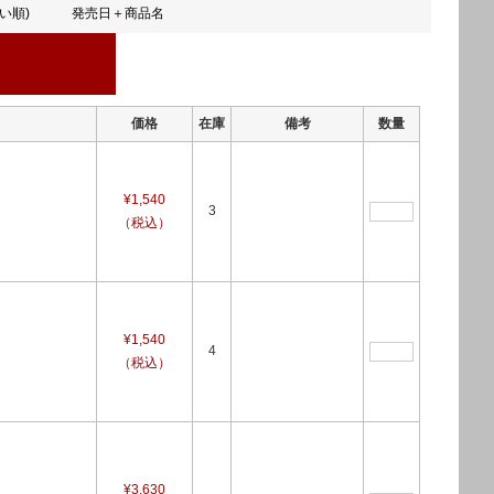
い順)
発売日＋商品名
価格
在庫
備考
数量
¥1,540
3
（税込）
¥1,540
4
（税込）
¥3,630