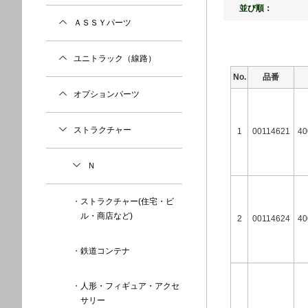
並び順：
ＡＳＳＹパーツ
ユニトラック（線路）
No.
品番
オプションパーツ
ストラクチャー
1
00114621
40
Ｎ
ストラクチャー(住宅・ビ
ル・商店など)
2
00114624
40
鉄道コンテナ
人形・フィギュア・アクセ
サリー