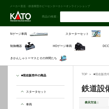
メーカー直送・鉄道模型ホビーセンターカトーオンラインショップ
商品の検索：
スターターセット
Nゲージ車両
制御機器
HOゲージ車両
DC
きかんしゃトーマスとその仲間たち
TOP
■現在販売
■現在販売中の商品
鉄道設
スタータセット
表示方法：
車両