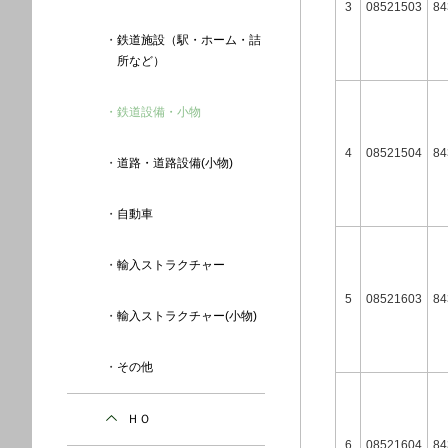
3
08521503
84
鉄道施設（駅・ホーム・詰
所など）
鉄道設備・小物
4
08521504
84
道路・道路設備(小物)
自動車
輸入ストラクチャー
5
08521603
84
輸入ストラクチャー(小物)
その他
ＨＯ
6
08521604
84