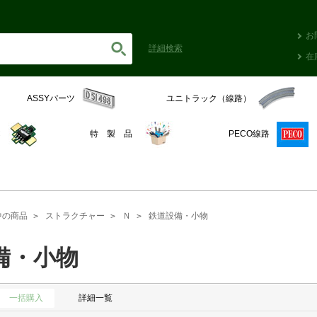
お
詳細
検索
在
ASSYパーツ
ユニトラック（線路）
C
特 製 品
PECO線路
中の商品
ストラクチャー
Ｎ
鉄道設備・小物
備・小物
一括購入
詳細一覧