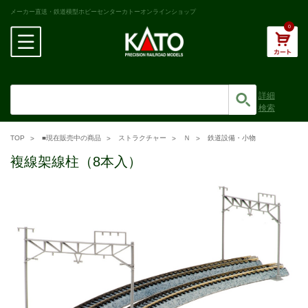
メーカー直送・鉄道模型ホビーセンターカトーオンラインショップ
0
詳細
検索
TOP
■現在販売中の商品
ストラクチャー
Ｎ
鉄道設備・小物
複線架線柱（8本入）