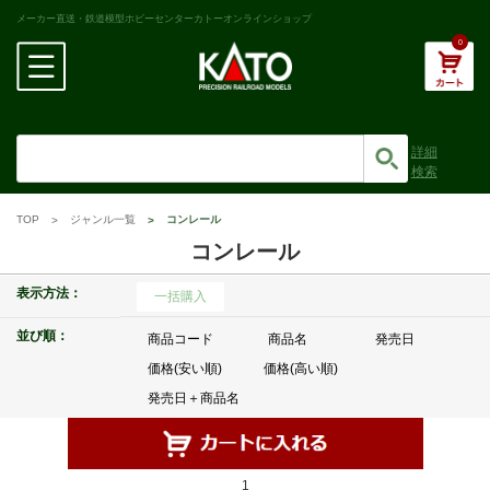
メーカー直送・鉄道模型ホビーセンターカトーオンラインショップ
0
詳細
検索
TOP
ジャンル一覧
コンレール
コンレール
表示方法：
一括購入
並び順：
商品コード
商品名
発売日
価格(安い順)
価格(高い順)
発売日＋商品名
1