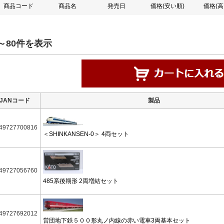
商品コード
商品名
発売日
価格(安い順)
価格(高
～80件を表示
JANコード
製品
49727700816
＜SHINKANSEN-0＞ 4両セット
49727056760
485系後期形 2両増結セット
49727692012
営団地下鉄５００形丸ノ内線の赤い電車3両基本セット