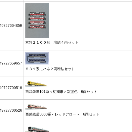
49727664859
京急２１００形 増結４両セット
49727659657
５８１系モハネ２両増結セット
49727700519
西武鉄道101系＜初期形＞新塗色 6両セット
49727700526
西武鉄道5000系＜レッドアロー＞ 6両セット