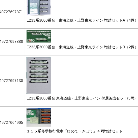
49727697871
E233系3000番台 東海道線・上野東京ライン 増結セットA（4両
49727697888
E233系3000番台 東海道線・上野東京ライン 増結セットB（2両
49727697130
E233系3000番台 東海道線・上野東京ライン 付属編成セット(5両)
49727664965
１５５系修学旅行電車「ひので・きぼう」４両増結セット