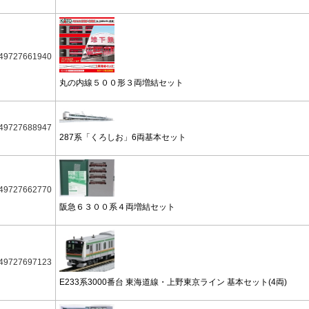
49727661940
丸の内線５００形３両増結セット
49727688947
287系「くろしお」6両基本セット
49727662770
阪急６３００系４両増結セット
49727697123
E233系3000番台 東海道線・上野東京ライン 基本セット(4両)