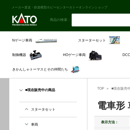
メーカー直送・鉄道模型ホビーセンターカトーオンラインショップ
商品の検索：
スターターセット
Nゲージ車両
制御機器
HOゲージ車両
DC
きかんしゃトーマスとその仲間たち
TOP
■現在販売
■現在販売中の商品
電車形
スタータセット
表示方法：
車両