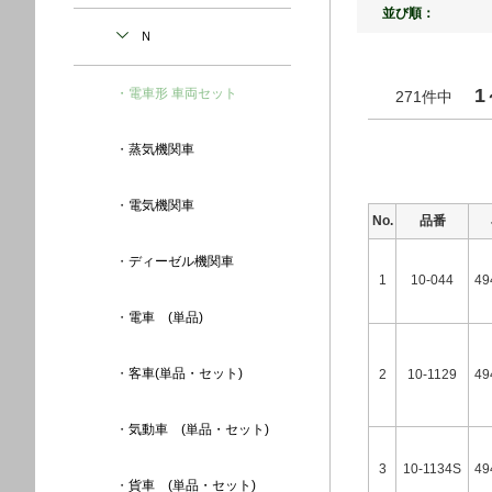
並び順：
Ｎ
1
電車形 車両セット
271件中
蒸気機関車
電気機関車
No.
品番
ディーゼル機関車
1
10-044
49
電車 (単品)
客車(単品・セット)
2
10-1129
49
気動車 (単品・セット)
3
10-1134S
49
貨車 (単品・セット)