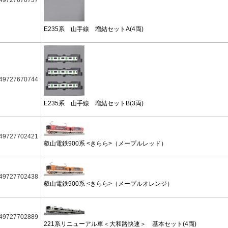
49727670737
E235系 山手線 増結セットA(4両)
49727670744
E235系 山手線 増結セットB(3両)
49727702421
叡山電鉄900系 <きらら>（メープルレッド）
49727702438
叡山電鉄900系 <きらら>（メープルオレンジ）
49727702889
221系リニューアル車＜大和路快速＞ 基本セット(4両)