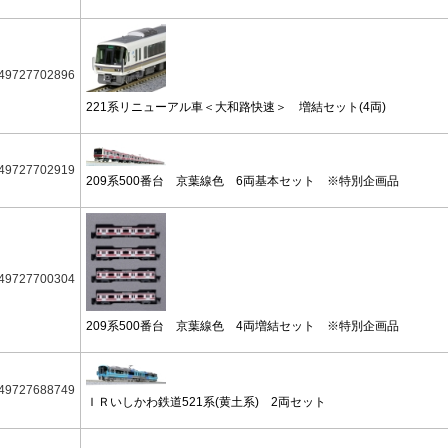
49727702896
221系リニューアル車＜大和路快速＞ 増結セット(4両)
49727702919
209系500番台 京葉線色 6両基本セット ※特別企画品
49727700304
209系500番台 京葉線色 4両増結セット ※特別企画品
49727688749
ＩＲいしかわ鉄道521系(黄土系) 2両セット