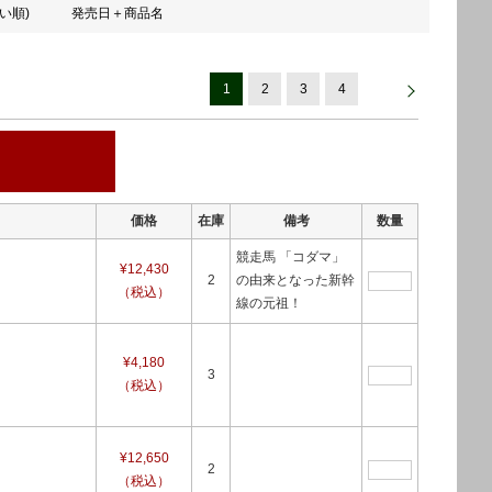
い順)
発売日＋商品名
1
2
3
4
価格
在庫
備考
数量
競走馬 「コダマ」
¥12,430
2
の由来となった新幹
（税込）
線の元祖！
¥4,180
3
（税込）
¥12,650
2
（税込）