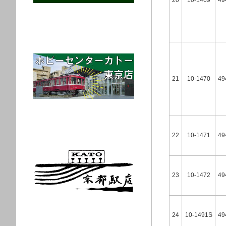
20
10-1469
49
21
10-1470
49
22
10-1471
49
23
10-1472
49
24
10-1491S
49