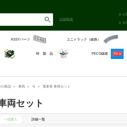
お
詳細
検索
在
ASSYパーツ
ユニトラック（線路）
C
特 製 品
PECO線路
中の商品
車両
Ｎ
電車形 車両セット
 車両セット
一括購入
詳細一覧