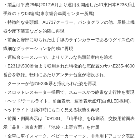
・製品は平成29年(2017)5月より運用を開始したJR東日本E235系山
手線のトウ03編成(東京総合車両センター所属)
・特徴的な先頭部、AU737クーラー、パンタグラフの他、屋根上機
器や床下装置などを的確に再現
・前面と扉部に彩られた山手線のラインカラーであるウグイス色の
繊細なグラデーションを的確に再現
・運転台シースルーで、よりリアルな先頭部室内を追求
・E231系500番台より転用された特徴的な窓配置のサハE235-4600
番台を収録。転用にあたりアンテナ台座が増設され、
クーラーが他のE235系と揃えられた姿を再現
・スロットレスモーター採用で、スムースかつ静粛な走行性を実現
・ヘッド/テールライト、前面表示、運番表示点灯(白色LED採用)。
ヘッドライトは消灯時にも白く見える状態を再現
・前面・側面表示は「0913G」「山手線」を印刷済。交換用前面表
示「品川・東京方面」「池袋・上野方面」を付属
・全車に車イスマーク、ベビーカーマーク、非常用ドアコック表記