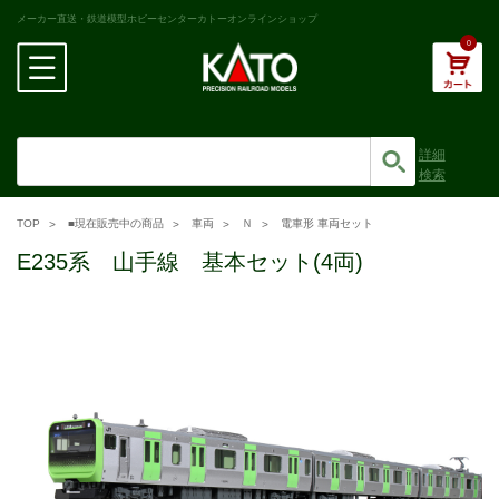
メーカー直送・鉄道模型ホビーセンターカトーオンラインショップ
0
詳細
検索
TOP
■現在販売中の商品
車両
Ｎ
電車形 車両セット
E235系 山手線 基本セット(4両)