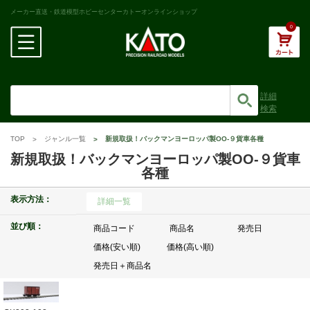
メーカー直送・鉄道模型ホビーセンターカトーオンラインショップ
0
詳細
検索
TOP
ジャンル一覧
新規取扱！バックマンヨーロッパ製OO-９貨車各種
新規取扱！バックマンヨーロッパ製OO-９貨車
各種
表示方法：
詳細一覧
並び順：
商品コード
商品名
発売日
価格(安い順)
価格(高い順)
発売日＋商品名