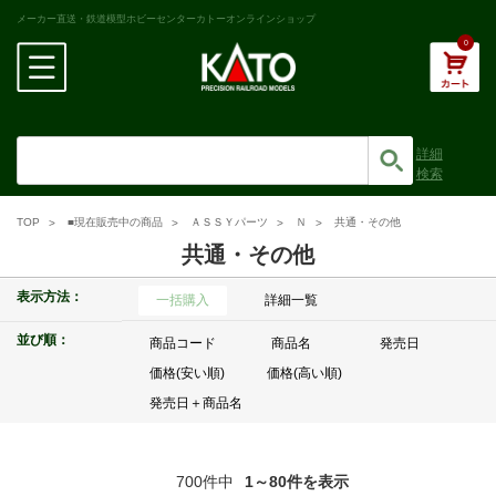
メーカー直送・鉄道模型ホビーセンターカトーオンラインショップ
0
詳細
検索
TOP
■現在販売中の商品
ＡＳＳＹパーツ
Ｎ
共通・その他
共通・その他
表示方法：
一括購入
詳細一覧
並び順：
商品コード
商品名
発売日
価格(安い順)
価格(高い順)
発売日＋商品名
700件中
1～80件を表示