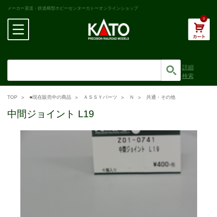
メーカー直送・鉄道模型ホビーセンターカトーオンラインショップ
0
詳細
検索
TOP
■現在販売中の商品
ＡＳＳＹパーツ
Ｎ
共通・その他
中間ジョイント L19