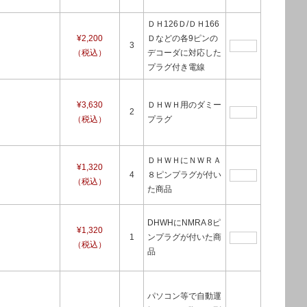
ＤＨ126Ｄ/ＤＨ166
¥2,200
Ｄなどの各9ピンの
3
（税込）
デコーダに対応した
プラグ付き電線
¥3,630
ＤＨＷＨ用のダミー
2
（税込）
プラグ
ＤＨＷＨにＮＷＲＡ
¥1,320
4
８ピンプラグが付い
（税込）
た商品
DHWHにNMRA 8ピ
¥1,320
1
ンプラグが付いた商
（税込）
品
パソコン等で自動運