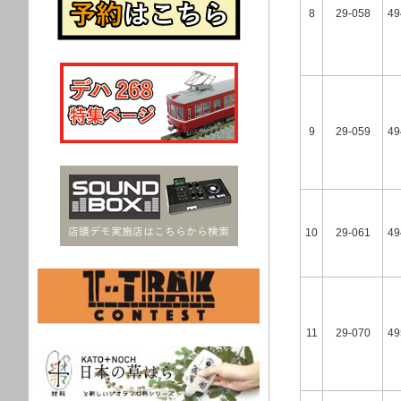
8
29-058
49
9
29-059
49
10
29-061
49
11
29-070
49