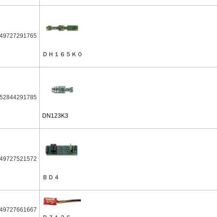
49727291765
ＤＨ１６５Ｋ０
52844291785
DN123K3
49727521572
ＢＤ４
49727661667