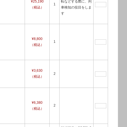
¥25,190
転などする際に、列
1
（税込）
車検知の役目をしま
す
¥8,800
1
（税込）
¥3,630
2
（税込）
¥6,380
2
（税込）