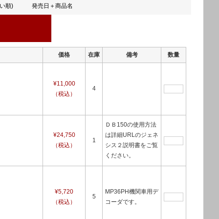
い順)
発売日＋商品名
価格
在庫
備考
数量
¥11,000
4
（税込）
ＤＢ150の使用方法
¥24,750
は詳細URLのジェネ
1
（税込）
シス２説明書をご覧
ください。
¥5,720
MP36PH機関車用デ
5
（税込）
コーダです。