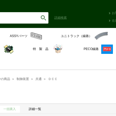
お
詳細
検索
在
ASSYパーツ
ユニトラック（線路）
C
特 製 品
PECO線路
中の商品
制御装置
共通
ＤＣＣ
一括購入
詳細一覧