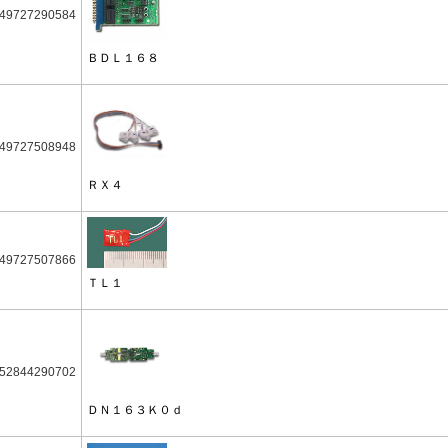
49727290584
ＢＤＬ１６８
49727508948
ＲＸ４
49727507866
ＴＬ１
52844290702
ＤＮ１６３Ｋ０ｄ