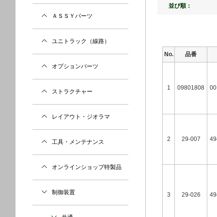
並び順：
ＡＳＳＹパーツ
ユニトラック（線路）
No.
品番
オプションパーツ
1
09801808
00
ストラクチャー
レイアウト・ジオラマ
2
29-007
49
工具・メンテナンス
オンラインショップ特製品
制御装置
3
29-026
49