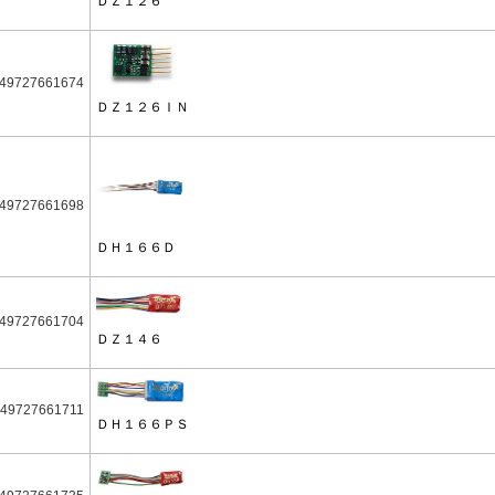
ＤＺ１２６
49727661674
ＤＺ１２６ＩＮ
49727661698
ＤＨ１６６Ｄ
49727661704
ＤＺ１４６
49727661711
ＤＨ１６６ＰＳ