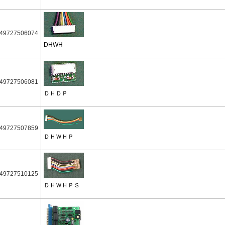
49727506074
DHWH
49727506081
ＤＨＤＰ
49727507859
ＤＨＷＨＰ
49727510125
ＤＨＷＨＰＳ