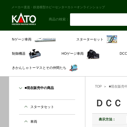
メーカー直送・鉄道模型ホビーセンターカトーオンラインショップ
商品の検索：
スターターセット
Nゲージ車両
制御機器
HOゲージ車両
DC
きかんしゃトーマスとその仲間たち
TOP
■現在販売
■現在販売中の商品
ＤＣＣ
スタータセット
表示方法：
車両