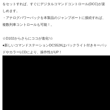
をセットすれば、すぐにデジタルコマンドコントロール(DCC)が楽
しめます。
・アナログパワーパックを本製品のジャンプポートに接続すれば、
複数列車コントロールも可能！。
☆D102からさらにココが進化!☆
●新しいコマンドステーションDCS52Kはバックライト付きキーパッ
ドやカラーLCDにより、操作性がUP！