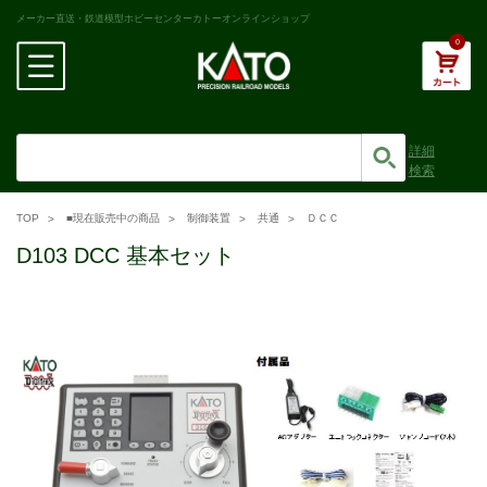
メーカー直送・鉄道模型ホビーセンターカトーオンラインショップ
0
詳細
検索
TOP
■現在販売中の商品
制御装置
共通
ＤＣＣ
D103 DCC 基本セット