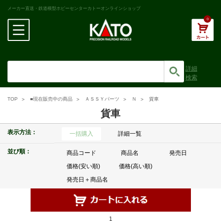
メーカー直送・鉄道模型ホビーセンターカトーオンラインショップ
0
詳細
検索
TOP
■現在販売中の商品
ＡＳＳＹパーツ
Ｎ
貨車
貨車
表示方法：
一括購入
詳細一覧
並び順：
商品コード
商品名
発売日
価格(安い順)
価格(高い順)
発売日＋商品名
1