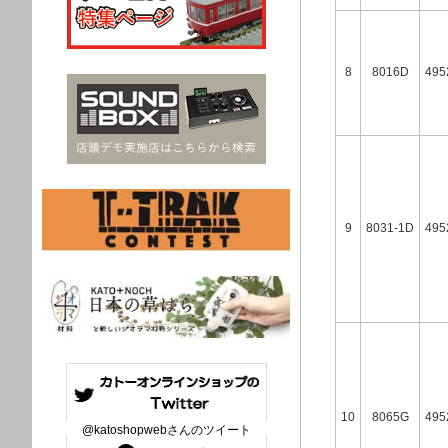
8
8016D
495
9
8031-1D
495
10
8065G
495
@katoshopwebさんのツイート