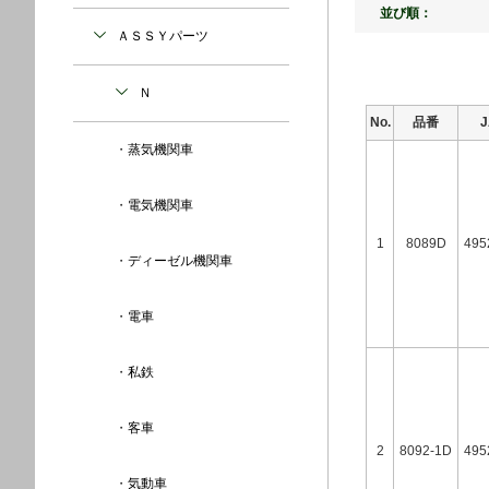
並び順：
ＡＳＳＹパーツ
Ｎ
No.
品番
蒸気機関車
電気機関車
1
8089D
495
ディーゼル機関車
電車
私鉄
客車
2
8092-1D
495
気動車