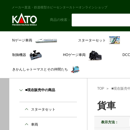
メーカー直送・鉄道模型ホビーセンターカトーオンラインショップ
商品の検索：
スターターセット
Nゲージ車両
制御機器
HOゲージ車両
DC
きかんしゃトーマスとその仲間たち
TOP
■現在販売
■現在販売中の商品
貨車
スタータセット
表示方法：
車両