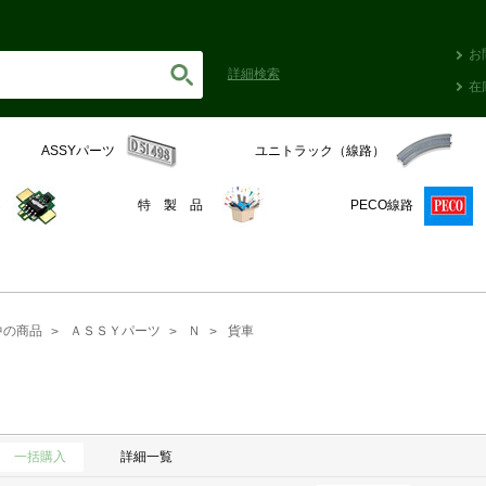
お
詳細
検索
在
ASSYパーツ
ユニトラック（線路）
C
特 製 品
PECO線路
中の商品
ＡＳＳＹパーツ
Ｎ
貨車
一括購入
詳細一覧