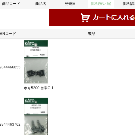
商品コード
商品名
発売日
価格(安い順)
価格(高
JANコード
製品
2844466855
ホキ5200 台車C-1
2844463762