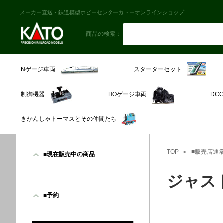
メーカー直送・鉄道模型ホビーセンターカトーオンラインショップ
商品の検索：
スターターセット
Nゲージ車両
制御機器
HOゲージ車両
DC
きかんしゃトーマスとその仲間たち
TOP
■販売店通
■現在販売中の商品
ジャス
■予約