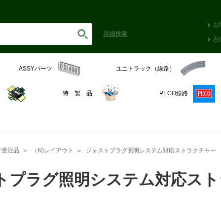
お
詳細
検索
在
ASSYパーツ
ユニトラック（線路）
C
特 製 品
PECO線路
常受注品
（N)レイアウト
ジャストプラグ照明システム対応ストラクチャー
トプラグ照明システム対応スト