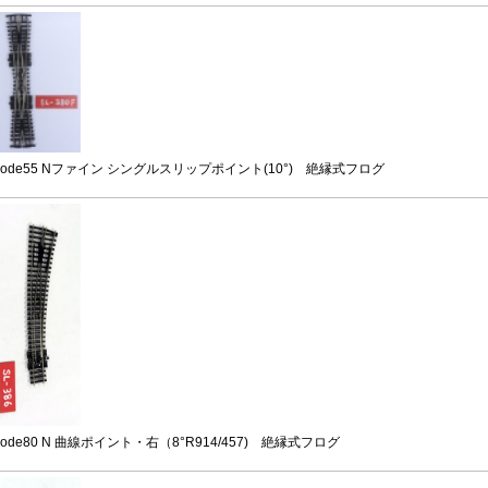
code55 Nファイン シングルスリップポイント(10°) 絶縁式フログ
code80 N 曲線ポイント・右（8°R914/457) 絶縁式フログ