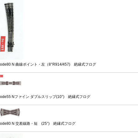
code80 N 曲線ポイント・左（8°R914/457) 絶縁式フログ
code55 Nファイン ダブルスリップ(10°) 絶縁式フログ
code80 N 交差線路・短 (25°) 絶縁式フログ