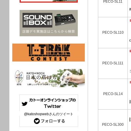
PECO-SL11
PECO-SL110
PECO-SL111
PECO-SL14
@katoshopwebさんのツイート
PECO-SL300