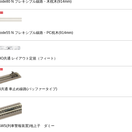
code80 N フレキシブル線路・木枕木(914mm)
code55 N フレキシブル線路・PC枕木(914mm)
HO共通 レイアウト定規（フィート）
N共通 車止め線路(バッファータイプ)
AWS(列車警報装置)地上子 ダミー