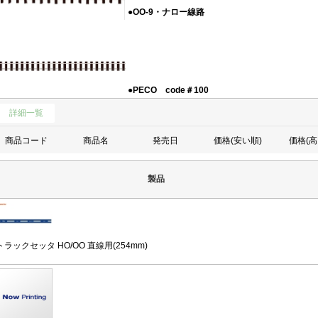
●OO-9・ナロー線路
●PECO code＃100
詳細一覧
商品コード
商品名
発売日
価格(安い順)
価格(高
製品
トラックセッタ HO/OO 直線用(254mm)