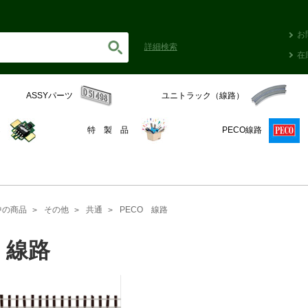
お
詳細
検索
在
ASSYパーツ
ユニトラック（線路）
C
特 製 品
PECO線路
中の商品
その他
共通
PECO 線路
 線路