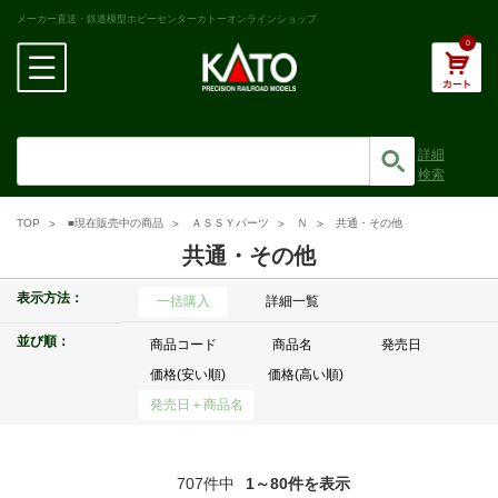
メーカー直送・鉄道模型ホビーセンターカトーオンラインショップ
0
詳細
検索
TOP
■現在販売中の商品
ＡＳＳＹパーツ
Ｎ
共通・その他
共通・その他
表示方法：
一括購入
詳細一覧
並び順：
商品コード
商品名
発売日
価格(安い順)
価格(高い順)
発売日＋商品名
707件中
1～80件を表示