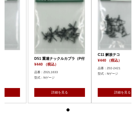
C11 解放テコ
ルカプラ（P付
D51 重連ナックルカプ
¥440 （税込）
¥440 （税込）
品番：Z02-2421
品番：Z02L1633
型式：Nゲージ
型式：Nゲージ
見る
詳細を見る
詳細を見る