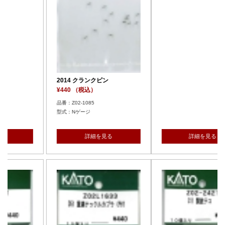
ン
2014 クランクピン
¥440 （税込）
品番：Z02-1085
型式：Nゲージ
見る
詳細を見る
詳細を見る