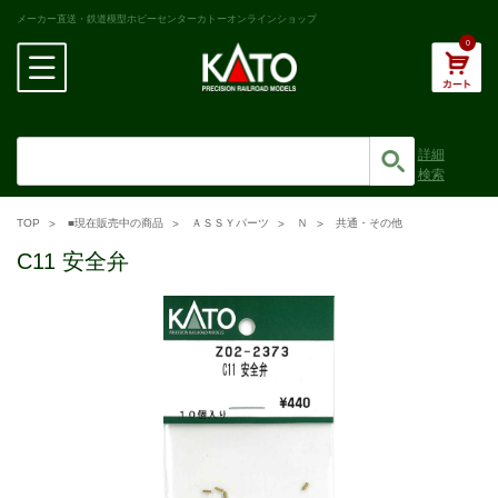
メーカー直送・鉄道模型ホビーセンターカトーオンラインショップ
0
詳細
検索
TOP
■現在販売中の商品
ＡＳＳＹパーツ
Ｎ
共通・その他
C11 安全弁