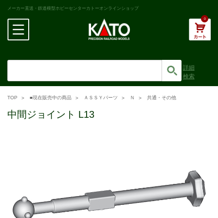
メーカー直送・鉄道模型ホビーセンターカトーオンラインショップ
0
詳細
検索
TOP
■現在販売中の商品
ＡＳＳＹパーツ
Ｎ
共通・その他
中間ジョイント L13