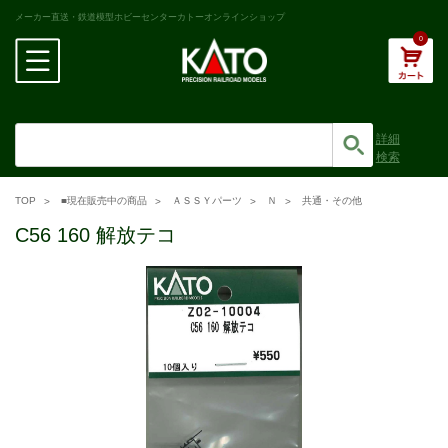
メーカー直送・鉄道模型ホビーセンターカトーオンラインショップ
0
詳細
検索
TOP
■現在販売中の商品
ＡＳＳＹパーツ
Ｎ
共通・その他
C56 160 解放テコ