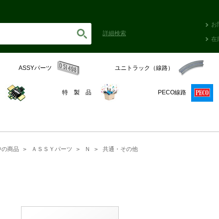
お
詳細
検索
在
ASSYパーツ
ユニトラック（線路）
C
特 製 品
PECO線路
中の商品
ＡＳＳＹパーツ
Ｎ
共通・その他