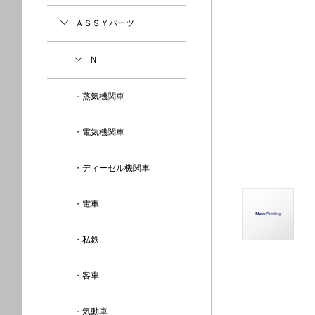
ＡＳＳＹパーツ
Ｎ
蒸気機関車
電気機関車
ディーゼル機関車
電車
私鉄
客車
気動車