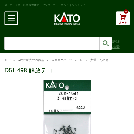
メーカー直送・鉄道模型ホビーセンターカトーオンラインショップ
0
詳細
検索
TOP
■現在販売中の商品
ＡＳＳＹパーツ
Ｎ
共通・その他
D51 498 解放テコ