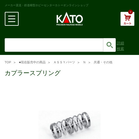
メーカー直送・鉄道模型ホビーセンターカトーオンラインショップ
0
詳細
検索
TOP
■現在販売中の商品
ＡＳＳＹパーツ
Ｎ
共通・その他
カプラースプリング