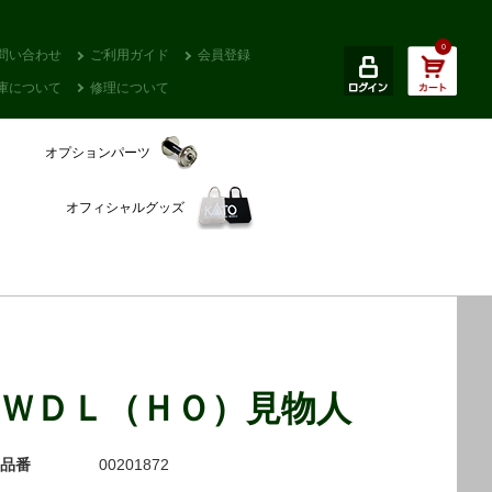
0
問い合わせ
ご利用ガイド
会員登録
庫について
修理について
オプションパーツ
オフィシャルグッズ
ＷＤＬ（ＨＯ）見物人
品番
00201872