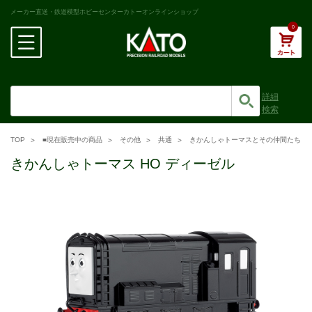
メーカー直送・鉄道模型ホビーセンターカトーオンラインショップ
0
詳細
検索
TOP
■現在販売中の商品
その他
共通
きかんしゃトーマスとその仲間たち
きかんしゃトーマス HO ディーゼル