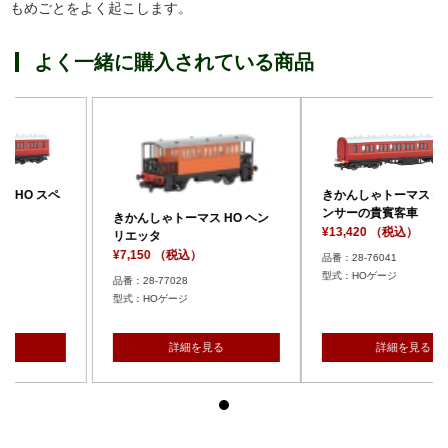
もめごとをよく起こします。
よく一緒に購入されている商品
きかんしゃトーマス HO スペ
ンサーの貴賓客車
トーマス HO ヘン
きかんしゃトーマ
¥13,420 （税込）
リエッタ
（税込）
¥7,150 （税込
品番：28-76041
型式：HOゲージ
028
品番：28-77028
Oゲージ
型式：HOゲー
詳細を見る
詳細を見る
詳細