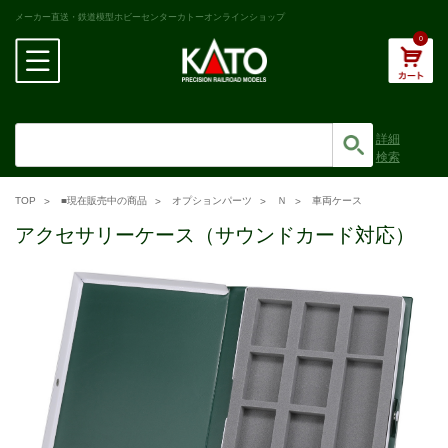
メーカー直送・鉄道模型ホビーセンターカトーオンラインショップ
0
詳細
検索
TOP
■現在販売中の商品
オプションパーツ
Ｎ
車両ケース
アクセサリーケース（サウンドカード対応）