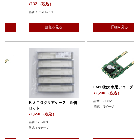
¥132 （税込）
品番：087HC001
詳細を見る
詳細を見る
EM13動力車用デコーダ
¥2,200 （税込）
品番：29-351
ＫＡＴＯクリアケース ５個
型式：Nゲージ
セット
¥1,650 （税込）
品番：28-189
型式：Nゲージ