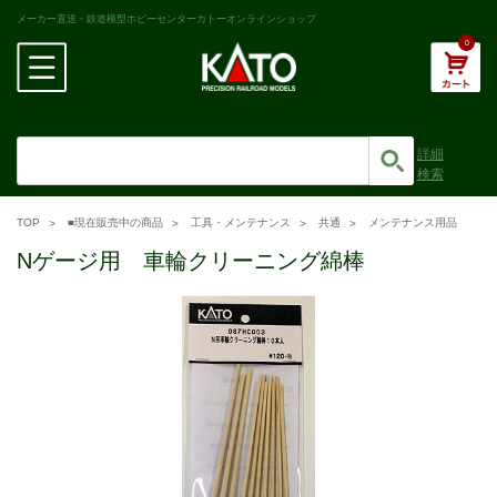
メーカー直送・鉄道模型ホビーセンターカトーオンラインショップ
0
詳細
検索
TOP
■現在販売中の商品
工具・メンテナンス
共通
メンテナンス用品
Nゲージ用 車輪クリーニング綿棒