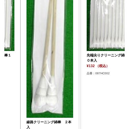
先端尖りクリーニング綿棒１
０本入
¥132 （税込）
品番：087HC002
線路クリーニング綿棒 ２本
入